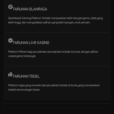
TARUHAN OLAHRAGA
Sportsbook Gaming Platform Terbaik menawarkan lebih banyak game, odds yang
lebih tinggi, dan menyediakan pilihan yang lebih banyak untuk pemain.
TARUHAN LIVE KASINO
Platform Pilihan bagi perusahaan-perusahaan terbaik di dunia, dengan pilihan
variasi game terbanyak
TARUHAN TOGEL
Platform togel yang menarik dari perusahan terbaik di dunia yang menawarkan
hadiah kemenangan besar