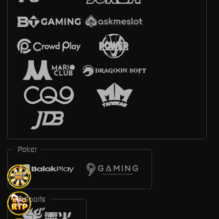
Poker
E-Sports