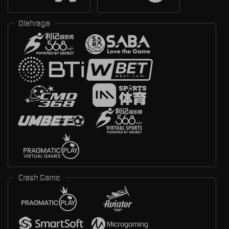
Olahraga
Crash Game