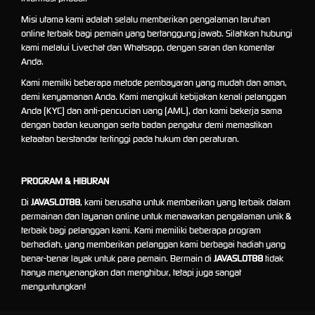
Misi utama kami adalah selalu memberikan pengalaman taruhan
online terbaik bagi pemain yang bertanggung jawab. Silahkan hubungi
kami melalui Livechat dan Whatsapp, dengan saran dan komentar
Anda.
Kami memilki beberapa metode pembayaran yang mudah dan aman,
demi kenyamanan Anda. Kami mengikuti kebijakan kenali pelanggan
Anda (KYC) dan anti-pencucian uang (AML), dan kami bekerja sama
dengan badan keuangan serta badan pengatur demi memastikan
ketaatan berstandar tertinggi pada hukum dan peraturan.
PROGRAM & HIBURAN
Di
JAVASLOT88
, kami berusaha untuk memberikan yang terbaik dalam
permainan dan layanan online untuk menawarkan pengalaman unik &
terbaik bagi pelanggan kami. Kami memiliki beberapa program
berhadiah, yang memberikan pelanggan kami berbagai hadiah yang
benar-benar layak untuk para pemain. Bermain di
JAVASLOT88
tidak
hanya menyenangkan dan menghibur, tetapi juga sangat
menguntungkan!