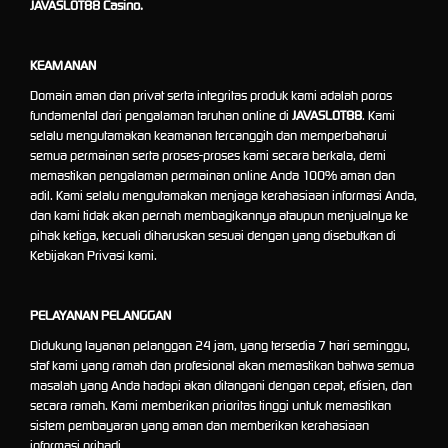
JAVASLOT88
Casino.
KEAMANAN
Domain aman dan privat serta integritas produk kami adalah poros
fundamental dari pengalaman taruhan online di
JAVASLOT88
. Kami
selalu mengutamakan keamanan tercanggih dan memperbaharui
semua permainan serta proses-proses kami secara berkala, demi
memastikan pengalaman permainan online Anda 100% aman dan
adil. Kami selalu mengutamakan menjaga kerahasiaan informasi Anda,
dan kami tidak akan pernah membagikannya ataupun menjualnya ke
pihak ketiga, kecuali diharuskan sesuai dengan yang disebutkan di
Kebijakan Privasi kami.
PELAYANAN PELANGGAN
Didukung layanan pelanggan 24 jam, yang tersedia 7 hari seminggu,
staf kami yang ramah dan profesional akan memastikan bahwa semua
masalah yang Anda hadapi akan ditangani dengan cepat, efisien, dan
secara ramah. Kami memberikan prioritas tinggi untuk memastikan
sistem pembayaran yang aman dan memberikan kerahasiaan
informasi pribadi.