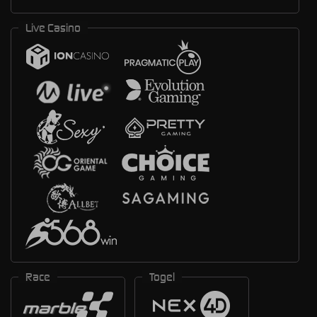
Live Casino
Race
Togel