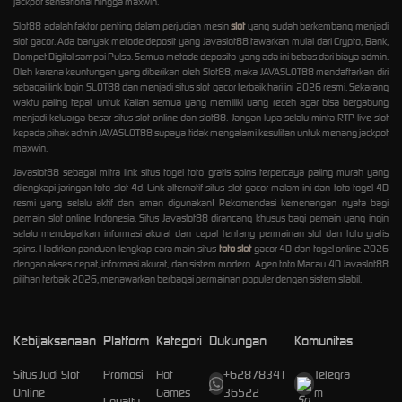
jackpot sensational hingga maxwin.
Slot88 adalah faktor penting dalam perjudian mesin
slot
yang sudah berkembang menjadi
slot gacor. Ada banyak metode deposit yang Javaslot88 tawarkan mulai dari Crypto, Bank,
Dompet Digital sampai Pulsa. Semua metode deposito yang ada ini bebas dari biaya admin.
Oleh karena keuntungan yang diberikan oleh Slot88, maka JAVASLOT88 mendaftarkan diri
sebagai link login SLOT88 dan menjadi situs slot gacor terbaik hari ini 2026 resmi. Sekarang
waktu paling tepat untuk Kalian semua yang memiliki uang receh agar bisa bergabung
menjadi keluarga besar situs slot online dan slot88. Jangan lupa selalu minta RTP live slot
kepada pihak admin JAVASLOT88 supaya tidak mengalami kesulitan untuk menang jackpot
maxwin.
Javaslot88 sebagai mitra link situs togel toto gratis spins terpercaya paling murah yang
dilengkapi jaringan toto slot 4d. Link alternatif situs slot gacor malam ini dan toto togel 4D
resmi yang selalu aktif dan aman digunakan! Rekomendasi kemenangan nyata bagi
pemain slot online Indonesia. Situs Javaslot88 dirancang khusus bagi pemain yang ingin
selalu mendapatkan informasi akurat dan cepat tentang permainan slot dan toto gratis
spins. Hadirkan panduan lengkap cara main situs
toto slot
gacor 4D dan togel online 2026
dengan akses cepat, informasi akurat, dan sistem modern. Agen toto Macau 4D Javaslot88
pilihan terbaik 2026, menawarkan berbagai permainan populer dengan sistem stabil.
Kebijaksanaan
Platform
Kategori
Dukungan
Komunitas
Situs Judi Slot
Promosi
Hot
+62878341
Telegra
Online
Games
36522
m
Loyalty