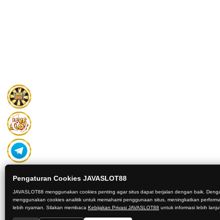
Pengaturan Cookies JAVASLOT88
JAVASLOT88 menggunakan cookies penting agar situs dapat berjalan dengan baik. Denga
menggunakan cookies analitik untuk memahami penggunaan situs, meningkatkan perform
lebih nyaman. Silakan membaca
Kebijakan Privasi JAVASLOT88
untuk informasi lebih lanju