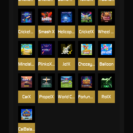
CricketerX
Smash X
HelicopterX
CricketX
Wheel Of Destiny
MineIsland
PlinkoXClassic
JetX
Cheesy Road
Balloon
CarX
PropelX
World Champion X
Fortune Catch
RollX
CaiBalaoCappadocia