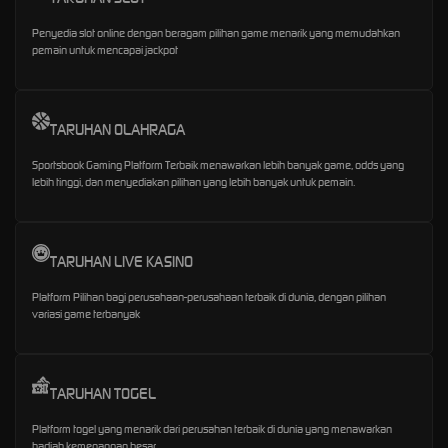
Penyedia slot online dengan beragam pilihan game menarik yang memudahkan
pemain untuk mencapai jackpot
TARUHAN OLAHRAGA
Sportsbook Gaming Platform Terbaik menawarkan lebih banyak game, odds yang
lebih tinggi, dan menyediakan pilihan yang lebih banyak untuk pemain.
TARUHAN LIVE KASINO
Platform Pilihan bagi perusahaan-perusahaan terbaik di dunia, dengan pilihan
variasi game terbanyak
TARUHAN TOGEL
Platform togel yang menarik dari perusahan terbaik di dunia yang menawarkan
hadiah kemenangan besar