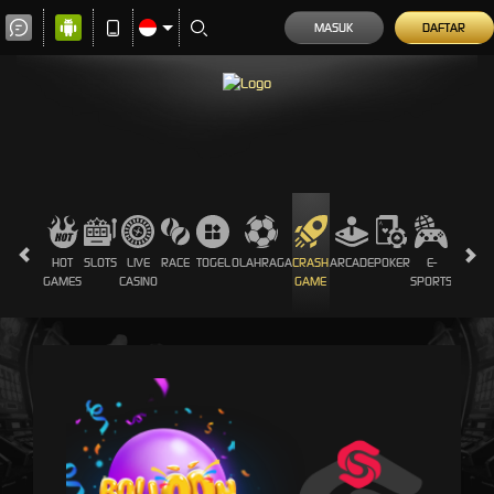
MASUK
DAFTAR
HOT
SLOTS
LIVE
RACE
TOGEL
OLAHRAGA
CRASH
ARCADE
POKER
E-
SABUN
GAMES
CASINO
GAME
SPORTS
AYAM