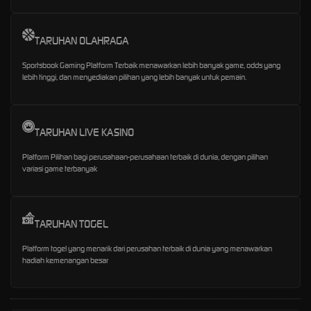
TARUHAN OLAHRAGA
Sportsbook Gaming Platform Terbaik menawarkan lebih banyak game, odds yang
lebih tinggi, dan menyediakan pilihan yang lebih banyak untuk pemain.
TARUHAN LIVE KASINO
Platform Pilihan bagi perusahaan-perusahaan terbaik di dunia, dengan pilihan
variasi game terbanyak
TARUHAN TOGEL
Platform togel yang menarik dari perusahan terbaik di dunia yang menawarkan
hadiah kemenangan besar