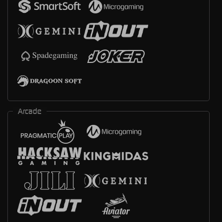
Arcade