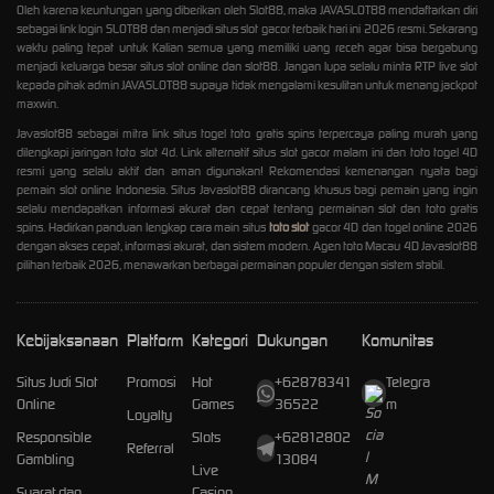
Oleh karena keuntungan yang diberikan oleh Slot88, maka JAVASLOT88 mendaftarkan diri
sebagai link login SLOT88 dan menjadi situs slot gacor terbaik hari ini 2026 resmi. Sekarang
waktu paling tepat untuk Kalian semua yang memiliki uang receh agar bisa bergabung
menjadi keluarga besar situs slot online dan slot88. Jangan lupa selalu minta RTP live slot
kepada pihak admin JAVASLOT88 supaya tidak mengalami kesulitan untuk menang jackpot
maxwin.
Javaslot88 sebagai mitra link situs togel toto gratis spins terpercaya paling murah yang
dilengkapi jaringan toto slot 4d. Link alternatif situs slot gacor malam ini dan toto togel 4D
resmi yang selalu aktif dan aman digunakan! Rekomendasi kemenangan nyata bagi
pemain slot online Indonesia. Situs Javaslot88 dirancang khusus bagi pemain yang ingin
selalu mendapatkan informasi akurat dan cepat tentang permainan slot dan toto gratis
spins. Hadirkan panduan lengkap cara main situs
toto slot
gacor 4D dan togel online 2026
dengan akses cepat, informasi akurat, dan sistem modern. Agen toto Macau 4D Javaslot88
pilihan terbaik 2026, menawarkan berbagai permainan populer dengan sistem stabil.
Kebijaksanaan
Platform
Kategori
Dukungan
Komunitas
Situs Judi Slot
Promosi
Hot
+62878341
Telegra
Online
Games
36522
m
Loyalty
Responsible
Slots
+62812802
Referral
Gambling
13084
Live
Syarat dan
Casino