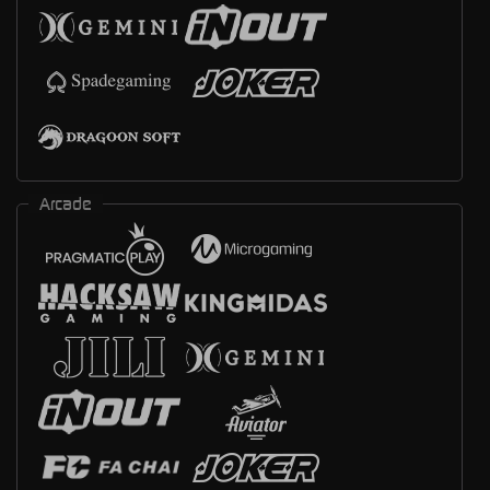
Arcade