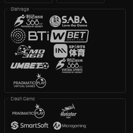
Olahraga
Crash Game