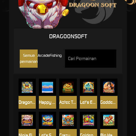
DRAGOONSOFT
Semua
Arcade
Fishing
permainan
Dragon Palace Fishing
Happy Fish
Aztec Treasure
Let's Enhance
Goddess or Crash
Ninja Fishing
Let's Shoot
Crazy Orb
Golden Zuma
Big Hammer