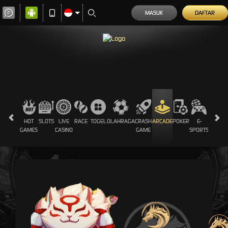
MASUK
DAFTAR
HOT
SLOTS
LIVE
RACE
TOGEL
OLAHRAGA
CRASH
ARCADE
POKER
E-
SABUN
GAMES
CASINO
GAME
SPORTS
AYAM