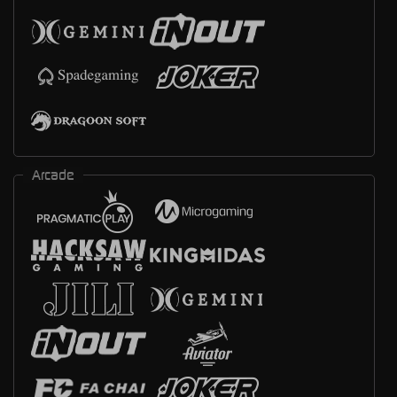
Arcade