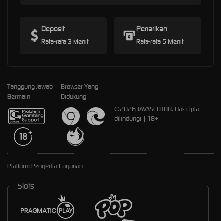
Deposit
Penarikan
Rata-rata 3 Menit
Rata-rata 5 Menit
Tanggung Jawab
Browser Yang
Bermain
Didukung
©2026 JAVASLOT88. Hak cipta
dilindungi | 18+
Platform Penyedia Layanan
Slots