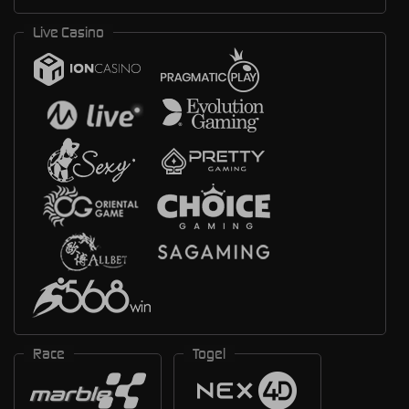
Live Casino
Race
Togel