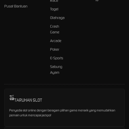
Race
Pusat Bantuan
Togel
Olahraga
Crash
Game
Arcade
Poker
E-Sports
Sabung
Ayam
TARUHAN SLOT
Penyedia slot online dengan beragam pilihan game menarik yang memudahkan
pemain untuk mencapai jackpot