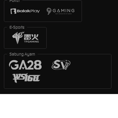
Poker
E-Sports
Sabung Ayam