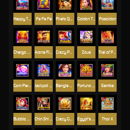
Happy Taxi
Fa Fa Fa
Pirate Queen
Golden Temple
Poseidon
Charge Buffalo Ascent
Arena Fighter
Crazy Pusher
Zeus
Trial of Phoenix
Gem Party
Jackpot Joker
Bangla Beauty
Fortune Tree
Samba
Bubble Beauty
Chin Shi Huang
Crazy Golden Bank
Egypt's Glow
Thor X