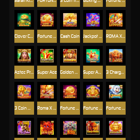
Safari King
FORTUNE GARUDA 500
3 Coin Treasures 2
Boxing King Title Match
Fortune Gems 500
Clover Coins 3x3
Fortune Coins 2
Cash Coin
Jackpot Joker FEVER
ROMA X 10000
Aztec Priestess
Super Ace
Golden Empire
Super Ace Joker
3 Charge Buffalo
3 Coin Wild Horse
Roma X Deluxe
Fortune Coins
Fortune Gems 2
Fortune Monkey