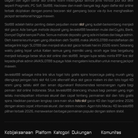
bagian dari agen daftar slot online resmi melengkapi semua jenis vendor judi slot aktif
seperti Pragmatic, PG Soft, Slot88, Hacksaw dan masih banyak lagi. Agen daftar slot online
terbaik diciptakan dengan promo bocoran slot gampang bocor via rtp live menghasilkan
jackpot sensational hingga maxwin.
Slot88 adalah faktor penting dalam perjudian mesin
slot
yang sudah berkembang menjadi
slot gacor. Ada banyak metode deposit yang Javaslot88 tawarkan mulai dari Crypto, Bank,
Dompet Digital sampai Pulsa. Semua metode deposito yang ada ini bebas dari biaya admin.
Oleh karena keuntungan yang diberikan oleh Slot88, maka JAVASLOT88 mendaftarkan diri
sebagai link login SLOT88 dan menjadi situs slot gacor terbaik hari ini 2026 resmi. Sekarang
waktu paling tepat untuk Kalian semua yang memiliki uang receh agar bisa bergabung
menjadi keluarga besar situs slot online dan slot88. Jangan lupa selalu minta RTP live slot
kepada pihak admin JAVASLOT88 supaya tidak mengalami kesulitan untuk menang jackpot
maxwin.
Javaslot88 sebagai mitra link situs togel toto gratis spins terpercaya paling murah yang
dilengkapi jaringan toto slot 4d. Link alternatif situs slot gacor malam ini dan toto togel 4D
resmi yang selalu aktif dan aman digunakan! Rekomendasi kemenangan nyata bagi
pemain slot online Indonesia. Situs Javaslot88 dirancang khusus bagi pemain yang ingin
selalu mendapatkan informasi akurat dan cepat tentang permainan slot dan toto gratis
spins. Hadirkan panduan lengkap cara main situs
toto slot
gacor 4D dan togel online 2026
dengan akses cepat, informasi akurat, dan sistem modern. Agen toto Macau 4D Javaslot88
pilihan terbaik 2026, menawarkan berbagai permainan populer dengan sistem stabil.
Kebijaksanaan
Platform
Kategori
Dukungan
Komunitas