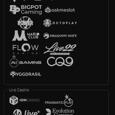
Live Casino