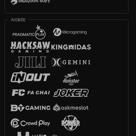
Arcade