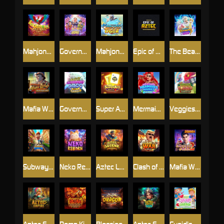
Mahjong of the Phoenix
Government Joke
Mahjong of the White Tiger
Epic of Aztec
The Beat of Olympus 1000
Mafia Ways
Government Disco
Super Ace X
Mermaid's Market
Veggies Bonanza
Subway Runner
Neko Reborn
Aztec Legend
Clash of War
Mafia Ways II : Metro Haven Heist