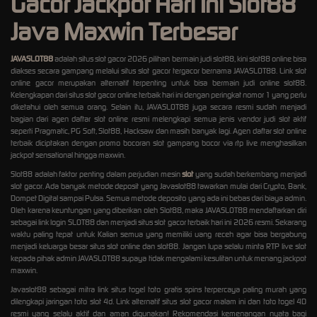
Gacor Jackpot Hari Ini Slot88
Java Maxwin Terbesar
JAVASLOT88
adalah situs slot gacor 2026 pilihan bermain judi slot88, kini slot88 online bisa
diakses secara gampang melalui situs slot gacor tergacor bernama JAVASLOT88. Link slot
online gacor merupakan alternatif terpenting untuk bisa bermain judi online slot88.
Kelengkapan dari situs slot gacor online terbaik hari ini dengan peringkat nomor 1 yang perlu
diketahui oleh semua orang. Selain itu, JAVASLOT88 juga secara resmi sudah menjadi
bagian dari agen daftar slot online resmi melengkapi semua jenis vendor judi slot aktif
seperti Pragmatic, PG Soft, Slot88, Hacksaw dan masih banyak lagi. Agen daftar slot online
terbaik diciptakan dengan promo bocoran slot gampang bocor via rtp live menghasilkan
jackpot sensational hingga maxwin.
Slot88 adalah faktor penting dalam perjudian mesin
slot
yang sudah berkembang menjadi
slot gacor. Ada banyak metode deposit yang Javaslot88 tawarkan mulai dari Crypto, Bank,
Dompet Digital sampai Pulsa. Semua metode deposito yang ada ini bebas dari biaya admin.
Oleh karena keuntungan yang diberikan oleh Slot88, maka JAVASLOT88 mendaftarkan diri
sebagai link login SLOT88 dan menjadi situs slot gacor terbaik hari ini 2026 resmi. Sekarang
waktu paling tepat untuk Kalian semua yang memiliki uang receh agar bisa bergabung
menjadi keluarga besar situs slot online dan slot88. Jangan lupa selalu minta RTP live slot
kepada pihak admin JAVASLOT88 supaya tidak mengalami kesulitan untuk menang jackpot
maxwin.
Javaslot88 sebagai mitra link situs togel toto gratis spins terpercaya paling murah yang
dilengkapi jaringan toto slot 4d. Link alternatif situs slot gacor malam ini dan toto togel 4D
resmi yang selalu aktif dan aman digunakan! Rekomendasi kemenangan nyata bagi