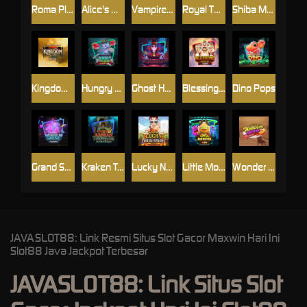
Roma Plus
Alice's Wonder
Vampire Hunter
Royal Thai Dessert
Shiba Mogul
Kingdom Z
Hungry Krahung
Ghost House
Blessing of the Ox
Dino Pops
Grand Shine
Kraken Treasure
Lucky NangKwak
Little Monster
Wonder Cuisine
JAVASLOT88: Link Resmi Situs Slot Gacor Maxwin Hari Ini
Slot88 Java Jackpot Terbesar
JAVASLOT88: Link Situs Slot