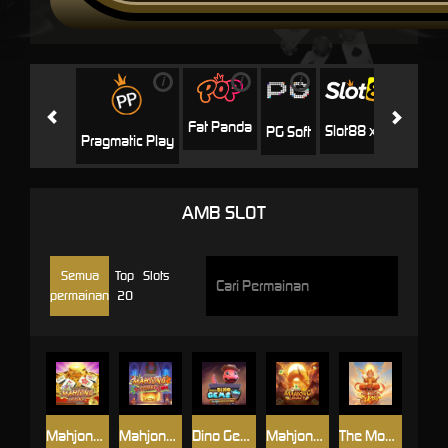
i
i
i
i
i
Facha
Fat Panda
Slot88 x PP
PG Soft
Pragmatic Play
AMB SLOT
Semua
Top
Slots
permainan
20
Mahjong Legend
Mahjong Legend Xmas
Dino Gems
Mahjong Legacy
The Monkey King