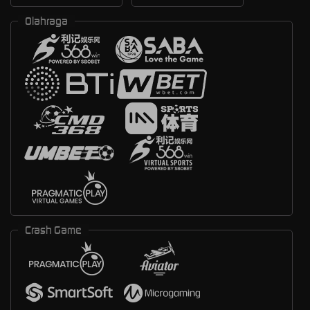
Olahraga
Crash Game