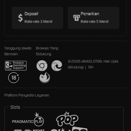
Deposit
Penarikan
Rata-rata 3 Menit
Rata-rata 5 Menit
Tanggung Jawab
Browser Yang
Bermain
Didukung
©2026 JAVASLOT88. Hak cipta
dilindungi | 18+
Platform Penyedia Layanan
Slots