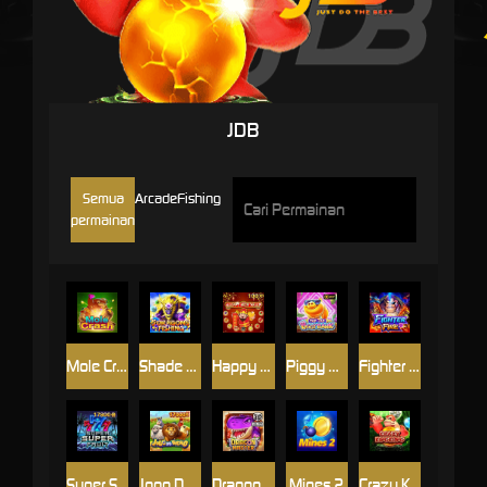
JDB
Semua
Arcade
Fishing
permainan
Mole Crash
Shade Dragons Fishing
Happy New Year
Piggy Bank TapTap
Fighter Fire
Super Super Fruit
Jogo Do Bicho
Dragon Master
Mines 2
Crazy King Kong