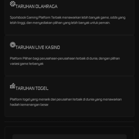
TARUHAN OLAHRAGA
Sportsbook Gaming Platform Terbaik menawarkan lebih banyak game, odds yang
lebih tinggi, dan menyediakan pilihan yang lebih banyak untuk pemain.
TARUHAN LIVE KASINO
Platform Pilihan bagi perusahaan-perusahaan terbaik di dunia, dengan pilihan
variasi game terbanyak
TARUHAN TOGEL
Platform togel yang menarik dari perusahan terbaik di dunia yang menawarkan
hadiah kemenangan besar