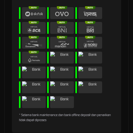
* Selama bank maintenance dan bank offline deposit dan penarikan
tidak dapat diproses