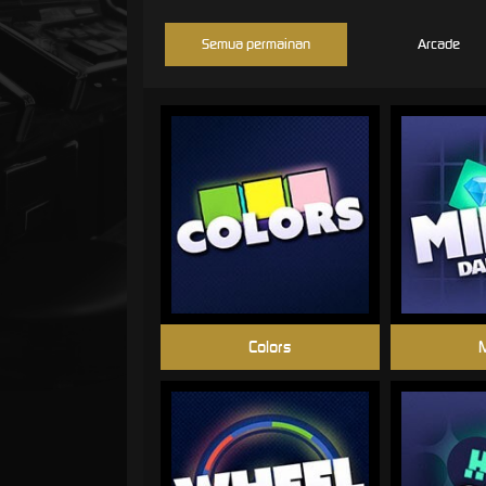
Semua permainan
Arcade
Colors