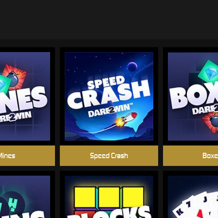
Mines
Speed Crash
Boxe