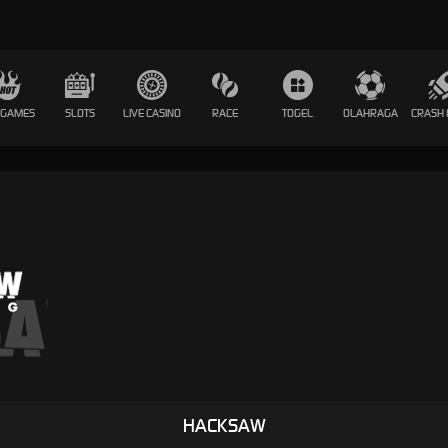
 GAMES
SLOTS
LIVE CASINO
RACE
TOGEL
OLAHRAGA
CRASH
HACKSAW