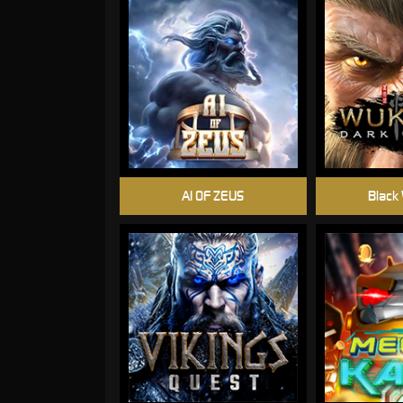
AI OF ZEUS
Black