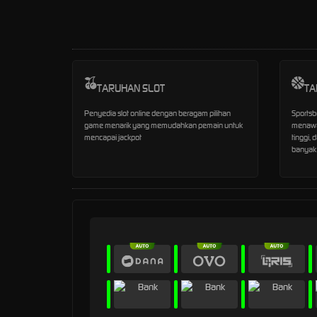
TARUHAN SLOT
TA
Penyedia slot online dengan beragam pilihan
Sportsb
game menarik yang memudahkan pemain untuk
menawar
mencapai jackpot
tinggi,
banyak 