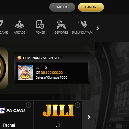
MASUK
DAFTAR
 GAME
ARCADE
POKER
E-SPORTS
SABUNG AYAM
PROMOSI
PEMENANG MESIN SLOT
ba****2
IDR
29,800,000.00
Gates of Olympus 1000
sur****h
IDR
4,278,500.00
Gates of Olympus Super Scatter
i
i
i
sur****h
IDR
3,134,500.00
No Limit City
Gates of Olympus Super Scatter
Fachai
Jili
p****5