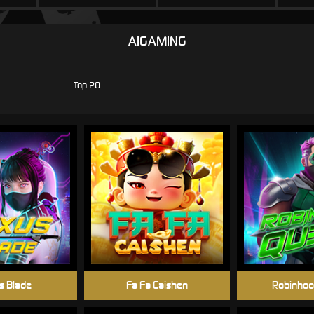
AIGAMING
Top 20
s Blade
Fa Fa Caishen
Robinhoo