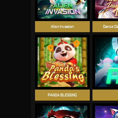
Alien Invasion
Dance D
PANDA BLESSING