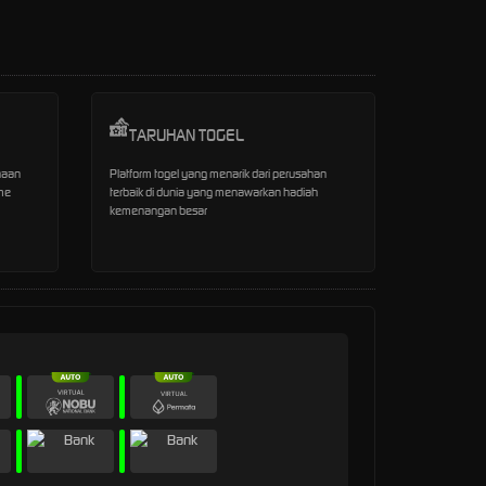
TARUHAN TOGEL
haan
Platform togel yang menarik dari perusahan
ame
terbaik di dunia yang menawarkan hadiah
kemenangan besar