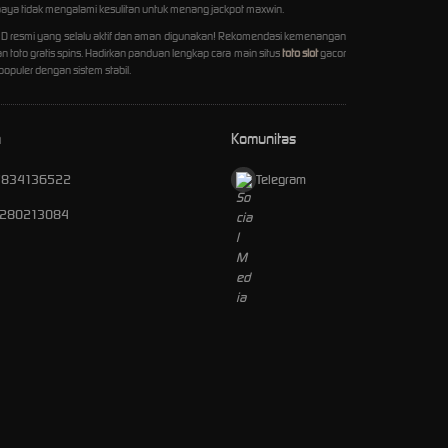
supaya tidak mengalami kesulitan untuk menang jackpot maxwin.
 togel 4D resmi yang selalu aktif dan aman digunakan! Rekomendasi kemenangan
n toto gratis spins. Hadirkan panduan lengkap cara main situs
toto slot
gacor
opuler dengan sistem stabil.
n
Komunitas
7834136522
Telegram
1280213084