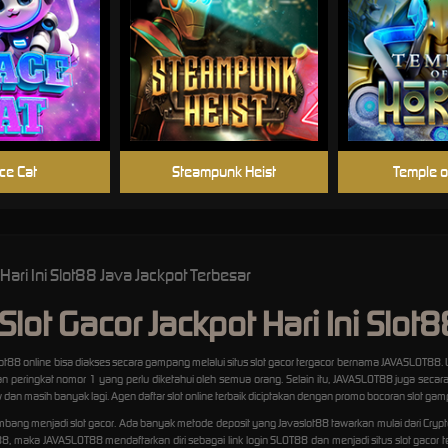
ce Cat
Steampunk Heist
Temple o
ari Ini Slot88 Java Jackpot Terbesar
Slot Gacor Jackpot Hari Ini Slo
 slot88 online bisa diakses secara gampang melalui situs slot gacor tergacor bernama JAVASLOT88. Li
engan peringkat nomor 1 yang perlu diketahui oleh semua orang. Selain itu, JAVASLOT88 juga seca
saw dan masih banyak lagi. Agen daftar slot online terbaik diciptakan dengan promo bocoran slot ga
ang menjadi slot gacor. Ada banyak metode deposit yang Javaslot88 tawarkan mulai dari Crypto
8, maka JAVASLOT88 mendaftarkan diri sebagai link login SLOT88 dan menjadi situs slot gacor te