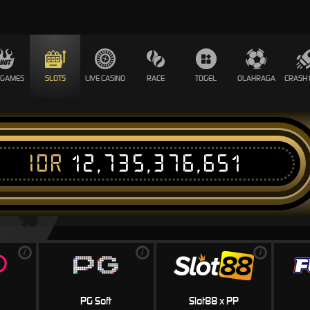
 GAMES
SLOTS
LIVE CASINO
RACE
TOGEL
OLAHRAGA
CRASH
IDR
12,735,376,651
i
i
i
a
PG Soft
Slot88 x PP