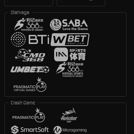
Olahraga
Crash Game