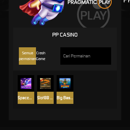
PP CASINO
Semua
Crash
permainan
Game
Spaceman
Slot88 High Flyer
Big Bass Crash