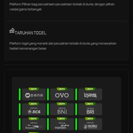
Platform Pilihan bagi perusahaan-perusahaan terbaik di dunia, dengan pilihan
variasi game terbanyak
TARUHAN TOGEL
Platform togel yang menarik dari perusahan terbaik di dunia yang menawarkan
hadiah kemenangan besar