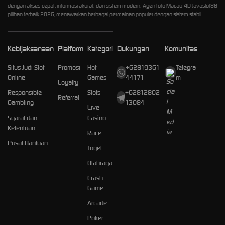
dengan akses cepat, informasi akurat, dan sistem modern. Agen toto Macau 4D Javaslot88
pilihan terbaik 2026, menawarkan berbagai permainan populer dengan sistem stabil.
Kebijaksanaan
Platform
Kategori
Dukungan
Komunitas
Situs Judi Slot
Promosi
Hot
+62819361
Telegra
Online
Games
44171
m
Loyalty
Responsible
Slots
+62812802
Referral
Gambling
13084
Live
Syarat dan
Casino
Ketentuan
Race
Pusat Bantuan
Togel
Olahraga
Crash
Game
Arcade
Poker