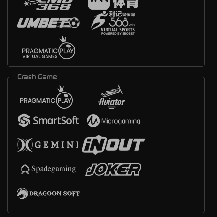
Crash Game