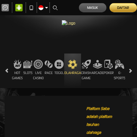
MASUK
DAFTAR
HOT
SLOTS
LIVE
RACE
TOGEL
OLAHRAGA
CRASH
ARCADE
POKER
E-
SABUN
GAMES
CASINO
GAME
SPORTS
AYAM
Platform Saba
adalah platform
taruhan
olahraga