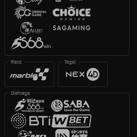
Race
Togel
Olahraga