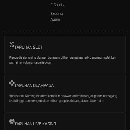
E-Sports
Sabung
Ayam
TARUHAN SLOT
Penyedia slot online dengan beragam pilihan game menarik yang memudahkan
pemain untuk mencapai jackpot
TARUHAN OLAHRAGA
Sportsbook Gaming Platform Terbaik menawarkan lebih banyak game, odds yang
lebih tinggi, dan menyediakan pilihan yang lebih banyak untuk pemain.
TARUHAN LIVE KASINO