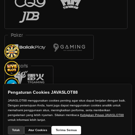
Poker
E-Sports
Pengaturan Cookies JAVASLOT88
Sabung Ayam
JAVASLOT88 menggunakan cookies penting agar situs dapat berjalan dengan baik.
Dengan persetujuan Anda, kami juga dapat menggunakan cookies analitik untuk
memahami penggunaan situs, meningkatkan performa, serta memberikan
pengalaman yang lebih nyaman. Silakan membaca
Kebijakan Privasi JAVASLOT88
untuk informasi lebih lanjut.
Tolak
Atur Cookies
Terima Semua