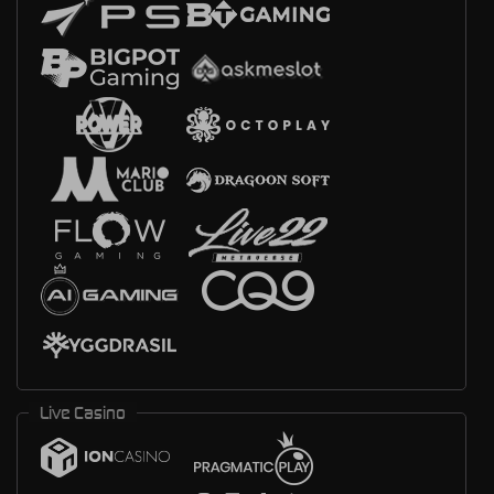
Live Casino