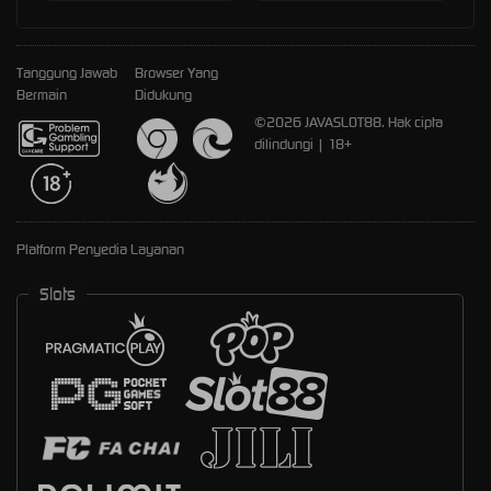
Tanggung Jawab
Browser Yang
Bermain
Didukung
©2026 JAVASLOT88. Hak cipta
dilindungi | 18+
Platform Penyedia Layanan
Slots