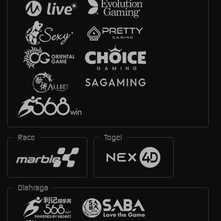
Race
Togel
Olahraga