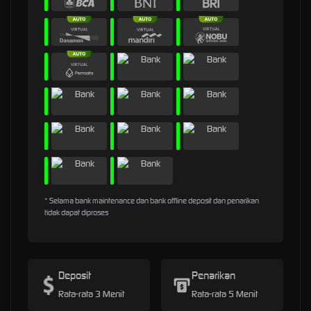
* Selama bank maintenance dan bank offline deposit dan penarikan
tidak dapat diproses
Deposit
Penarikan
Rata-rata 3 Menit
Rata-rata 5 Menit