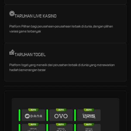
TARUHAN LIVE KASINO
Platform Pilihan bagi perusahaan-perusahaan terbaik di dunia, dengan pilihan
variasi game terbanyak
TARUHAN TOGEL
Platform togel yang menarik dari perusahan terbaik di dunia yang menawarkan
hadiah kemenangan besar