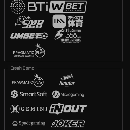
Crash Game